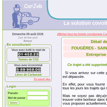
La solution covoit
Dimanche 09 août 2026
Afficher tous les trajets covoitur
Jour de fete pour
Amour
Détail d
En covoiturant
FOUGÈRES - SAI
Vous avez évité le rejet de
Entreprise
Tonnes de CO2
Ce trajet a été supprimé.
Vous avez économisé
Si vous arrivez sur cette p
Litres de Carburant
est dépassée.
En savoir plus
En effet, pour vous fournir
Login
tous les jours les trajets qui 
Pseudo :
Mais ne soyez pas déçu(e
Mot de passe :
trouver votre bonheur dans 
vous proposer actuellement.