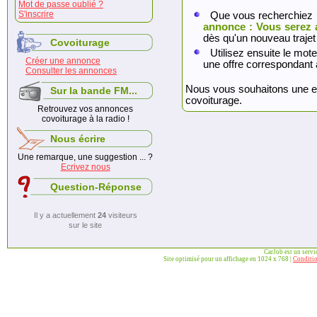
Mot de passe oublié ?
S'inscrire
Que vous recherchiez 
annonce : Vous serez 
dès qu'un nouveau trajet
Covoiturage
Utilisez ensuite le mote
Créer une annonce
une offre correspondant 
Consulter les annonces
Nous vous souhaitons une exc
Sur la bande FM...
covoiturage.
Retrouvez vos annonces
covoiturage à la radio !
Nous écrire
Une remarque, une suggestion ... ?
Ecrivez nous
Question-Réponse
Il y a actuellement
24
visiteurs
sur le site
CarJob est un serv
Site optimisé pour un affichage en 1024 x 768 |
Conditio