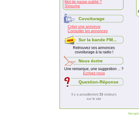
Mot de passe oublié ?
S'inscrire
Covoiturage
Créer une annonce
Consulter les annonces
Sur la bande FM...
Retrouvez vos annonces
covoiturage à la radio !
Nous écrire
Une remarque, une suggestion ... ?
Ecrivez nous
Question-Réponse
Il y a actuellement
33
visiteurs
sur le site
Site opt