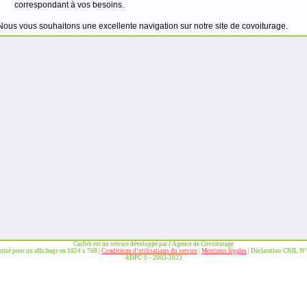
correspondant à vos besoins.
Nous vous souhaitons une excellente navigation sur notre site de covoiturage.
CarJob est un service développé par l'Agence de Covoiturage
imisé pour un affichage en 1024 x 768 |
Conditions d’utilisations du service
|
Mentions légales
| Déclaration CNIL N
ADPC © - 2003-2023