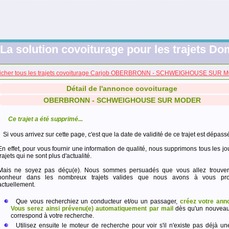
La solution covoiturage pour les trajets Dom
ficher tous les trajets covoiturage Carjob OBERBRONN - SCHWEIGHOUSE SUR
Détail de l'annonce covoiturage
OBERBRONN - SCHWEIGHOUSE SUR MODER
Ce trajet a été supprimé...
Si vous arrivez sur cette page, c'est que la date de validité de ce trajet est dépass
En effet, pour vous fournir une information de qualité, nous supprimons tous les jo
trajets qui ne sont plus d'actualité.
Mais ne soyez pas déçu(e). Nous sommes persuadés que vous allez trouver
bonheur dans les nombreux trajets valides que nous avons à vous pro
actuellement.
Que vous recherchiez un conducteur et/ou un passager,
créez votre ann
Vous serez ainsi prévenu(e) automatiquement par mail
dès qu'un nouveau 
correspond à votre recherche.
Utilisez ensuite le moteur de recherche pour voir s'il n'existe pas déjà un