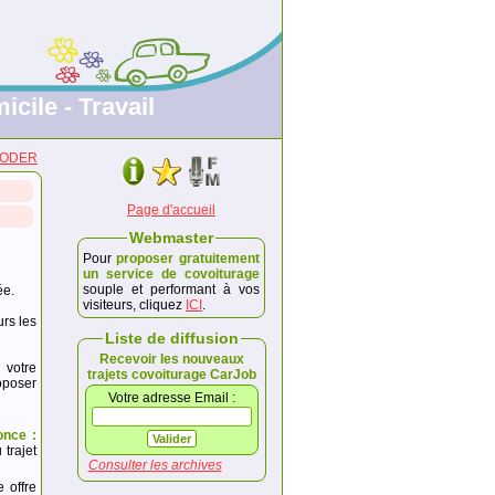
icile - Travail
 MODER
Page d'accueil
Webmaster
Pour
proposer gratuitement
un service de covoiturage
souple et performant à vos
ée.
visiteurs, cliquez
ICI
.
urs les
Liste de diffusion
Recevoir les nouveaux
 votre
trajets covoiturage CarJob
poser
Votre adresse Email :
once :
trajet
Consulter les archives
e offre