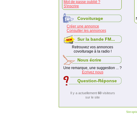
Mot de passe oublié ?
S'inscrire
Covoiturage
Créer une annonce
Consulter les annonces
Sur la bande FM...
Retrouvez vos annonces
covoiturage à la radio !
Nous écrire
Une remarque, une suggestion ... ?
Ecrivez nous
Question-Réponse
Il y a actuellement
60
visiteurs
sur le site
Site opt