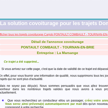
La solution covoiturage pour les trajets Dom
fficher tous les trajets covoiturage Carjob PONTAULT COMBAULT - TOURNAN-EN
Détail de l'annonce covoiturage
PONTAULT COMBAULT - TOURNAN-EN-BRIE
Entreprise : La Marsange
Ce trajet a été supprimé...
Si vous arrivez sur cette page, c'est que la date de validité de ce trajet est dépass
En effet, pour vous fournir une information de qualité, nous supprimons tous les jo
trajets qui ne sont plus d'actualité.
Mais ne soyez pas déçu(e). Nous sommes persuadés que vous allez trouver
bonheur dans les nombreux trajets valides que nous avons à vous pro
actuellement.
Que vous recherchiez un conducteur et/ou un passager,
créez votre ann
Vous serez ainsi prévenu(e) automatiquement par mail
dès qu'un nouveau 
correspond à votre recherche.