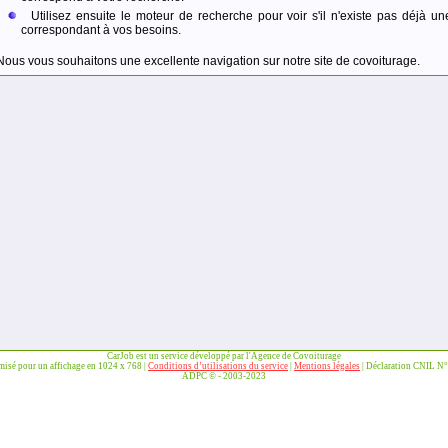
Utilisez ensuite le moteur de recherche pour voir s'il n'existe pas déjà un
correspondant à vos besoins.
Nous vous souhaitons une excellente navigation sur notre site de covoiturage.
CarJob est un service développé par l'Agence de Covoiturage
imisé pour un affichage en 1024 x 768 |
Conditions d’utilisations du service
|
Mentions légales
| Déclaration CNIL N
ADPC © - 2003-2023