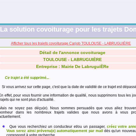
La solution covoiturage pour les trajets Dom
Afficher tous les trajets covoiturage Carjob TOULOUSE - LABRUGUIÈRE
Détail de l'annonce covoiturage
TOULOUSE - LABRUGUIÈRE
Entreprise : Mairie De LabruguiÈRe
Ce trajet a été supprimé...
Si vous arrivez sur cette page, c'est que la date de validité de ce trajet est dépass
En effet, pour vous fournir une information de qualité, nous supprimons tous les jo
trajets qui ne sont plus d'actualité.
Mais ne soyez pas déçu(e). Nous sommes persuadés que vous allez trouver
bonheur dans les nombreux trajets valides que nous avons à vous pro
actuellement.
Que vous recherchiez un conducteur et/ou un passager,
créez votre ann
Vous serez ainsi prévenu(e) automatiquement par mail
dès qu'un nouveau 
correspond à votre recherche.