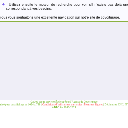
Utilisez ensuite le moteur de recherche pour voir s'il n'existe pas déjà un
correspondant à vos besoins.
Nous vous souhaitons une excellente navigation sur notre site de covoiturage.
CarJob est un service développé par l'Agence de Covoiturage
imisé pour un affichage en 1024 x 768 |
Conditions d’utilisations du service
|
Mentions légales
| Déclaration CNIL N
ADPC © - 2003-2023