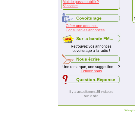
Mot de passe oublié ?
S'inscrire
Covoiturage
Créer une annonce
Consulter les annonces
Sur la bande FM...
Retrouvez vos annonces
covoiturage à la radio !
Nous écrire
Une remarque, une suggestion ... ?
Ecrivez nous
Question-Réponse
Il y a actuellement
25
visiteurs
sur le site
Site opt