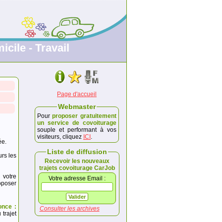
icile - Travail
Page d'accueil
Webmaster
Pour
proposer gratuitement
un service de covoiturage
souple et performant à vos
visiteurs, cliquez
ICI
.
ée.
Liste de diffusion
urs les
Recevoir les nouveaux
trajets covoiturage CarJob
 votre
Votre adresse Email :
poser
once :
Consulter les archives
trajet