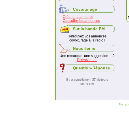
Covoiturage
Créer une annonce
Consulter les annonces
Sur la bande FM...
Retrouvez vos annonces
covoiturage à la radio !
Nous écrire
Une remarque, une suggestion ... ?
Ecrivez nous
Question-Réponse
Il y a actuellement
37
visiteurs
sur le site
Site opt