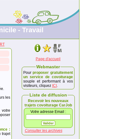
icile - Travail
ERT
Page d'accueil
Webmaster
Pour
proposer gratuitement
un service de covoiturage
souple et performant à vos
visiteurs, cliquez
ICI
.
ée.
Liste de diffusion
urs les
Recevoir les nouveaux
trajets covoiturage CarJob
 votre
Votre adresse Email :
poser
once :
Consulter les archives
trajet