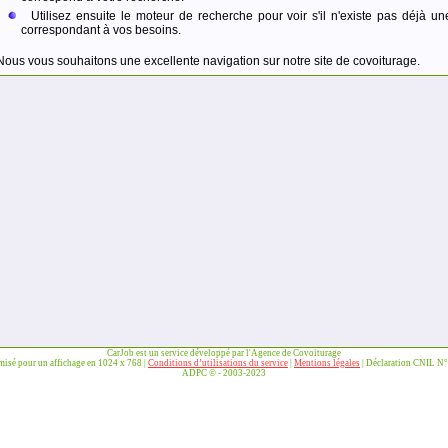
Utilisez ensuite le moteur de recherche pour voir s'il n'existe pas déjà un
correspondant à vos besoins.
Nous vous souhaitons une excellente navigation sur notre site de covoiturage.
CarJob est un service développé par l'Agence de Covoiturage
imisé pour un affichage en 1024 x 768 |
Conditions d’utilisations du service
|
Mentions légales
| Déclaration CNIL N
ADPC © - 2003-2023