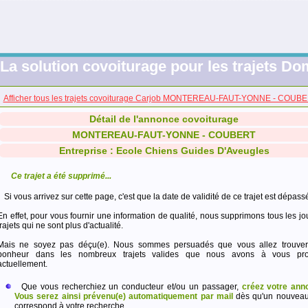
La solution covoiturage pour les trajets Dom
Afficher tous les trajets covoiturage Carjob MONTEREAU-FAUT-YONNE - COUB
Détail de l'annonce covoiturage
MONTEREAU-FAUT-YONNE - COUBERT
Entreprise : Ecole Chiens Guides D'Aveugles
Ce trajet a été supprimé...
Si vous arrivez sur cette page, c'est que la date de validité de ce trajet est dépass
En effet, pour vous fournir une information de qualité, nous supprimons tous les jo
trajets qui ne sont plus d'actualité.
Mais ne soyez pas déçu(e). Nous sommes persuadés que vous allez trouver
bonheur dans les nombreux trajets valides que nous avons à vous pro
actuellement.
Que vous recherchiez un conducteur et/ou un passager,
créez votre ann
Vous serez ainsi prévenu(e) automatiquement par mail
dès qu'un nouveau 
correspond à votre recherche.