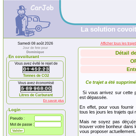
La solution covoit
Samedi 08 août 2026
Afficher tous les tr
Jour de fete pour
Dominique
Détail d
En covoiturant
O
Vous avez évité le rejet de
Ent
Tonnes de CO2
Ce trajet a été supprimé.
Vous avez économisé
Si vous arrivez sur cette p
Litres de Carburant
est dépassée.
En savoir plus
En effet, pour vous fournir
Login
tous les jours les trajets qui 
Pseudo :
Mais ne soyez pas déçu(e
Mot de passe :
trouver votre bonheur dans 
vous proposer actuellement.