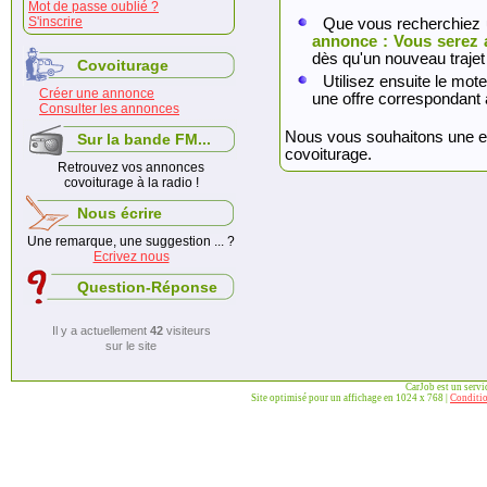
Mot de passe oublié ?
S'inscrire
Que vous recherchiez 
annonce : Vous serez 
dès qu'un nouveau trajet
Covoiturage
Utilisez ensuite le mote
Créer une annonce
une offre correspondant 
Consulter les annonces
Nous vous souhaitons une exc
Sur la bande FM...
covoiturage.
Retrouvez vos annonces
covoiturage à la radio !
Nous écrire
Une remarque, une suggestion ... ?
Ecrivez nous
Question-Réponse
Il y a actuellement
42
visiteurs
sur le site
CarJob est un serv
Site optimisé pour un affichage en 1024 x 768 |
Conditio