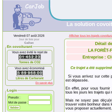
La solution covoit
Vendredi 07 août 2026
Afficher tous les trajets co
Jour de fete pour
Gaétan
Détail d
En covoiturant
LA FORÊT-
Vous avez évité le rejet de
Entreprise : 
Tonnes de CO2
Ce trajet a été supprimé.
Vous avez économisé
Si vous arrivez sur cette p
Litres de Carburant
est dépassée.
En savoir plus
En effet, pour vous fournir
Login
tous les jours les trajets qui 
Pseudo :
Mais ne soyez pas déçu(e
Mot de passe :
trouver votre bonheur dans 
vous proposer actuellement.