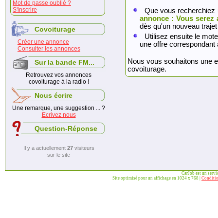
Mot de passe oublié ?
S'inscrire
Que vous recherchiez 
annonce : Vous serez 
dès qu'un nouveau trajet
Covoiturage
Utilisez ensuite le mote
Créer une annonce
une offre correspondant 
Consulter les annonces
Nous vous souhaitons une exc
Sur la bande FM...
covoiturage.
Retrouvez vos annonces
covoiturage à la radio !
Nous écrire
Une remarque, une suggestion ... ?
Ecrivez nous
Question-Réponse
Il y a actuellement
27
visiteurs
sur le site
CarJob est un serv
Site optimisé pour un affichage en 1024 x 768 |
Conditio