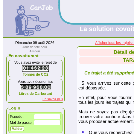
La solution covoit
Dimanche 09 août 2026
Afficher tous les traj
Jour de fete pour
Amour
Détail d
En covoiturant
TAR
Vous avez évité le rejet de
Ce trajet a été supprimé.
Tonnes de CO2
Vous avez économisé
Si vous arrivez sur cette p
est dépassée.
Litres de Carburant
En effet, pour vous fournir
En savoir plus
tous les jours les trajets qui 
Login
Mais ne soyez pas déçu(e
trouver votre bonheur dans 
Pseudo :
vous proposer actuellement.
Mot de passe :
Que vous recherchiez 