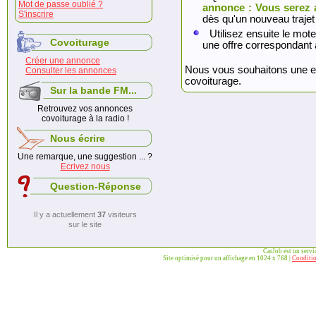
Mot de passe oublié ?
annonce : Vous serez 
S'inscrire
dès qu'un nouveau trajet
Utilisez ensuite le mote
Covoiturage
une offre correspondant 
Créer une annonce
Nous vous souhaitons une exc
Consulter les annonces
covoiturage.
Sur la bande FM...
Retrouvez vos annonces
covoiturage à la radio !
Nous écrire
Une remarque, une suggestion ... ?
Ecrivez nous
Question-Réponse
Il y a actuellement
37
visiteurs
sur le site
CarJob est un serv
Site optimisé pour un affichage en 1024 x 768 |
Conditio