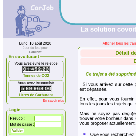
La solution covoit
Lundi 10 août 2026
Afficher tous les tr
Jour de fete pour
Laurent
Détail d
En covoiturant
Vous avez évité le rejet de
Ce trajet a été supprimé.
Tonnes de CO2
Vous avez économisé
Si vous arrivez sur cette p
est dépassée.
Litres de Carburant
En effet, pour vous fournir
En savoir plus
tous les jours les trajets qui 
Login
Mais ne soyez pas déçu(e
trouver votre bonheur dans 
Pseudo :
vous proposer actuellement.
Mot de passe :
Que vous recherchiez 