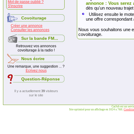
Mot de passe oublié ?
annonce : Vous serez 
S'inscrire
dès qu'un nouveau trajet
Utilisez ensuite le mote
Covoiturage
une offre correspondant 
Créer une annonce
Nous vous souhaitons une exc
Consulter les annonces
covoiturage.
Sur la bande FM...
Retrouvez vos annonces
covoiturage à la radio !
Nous écrire
Une remarque, une suggestion ... ?
Ecrivez nous
Question-Réponse
Il y a actuellement
39
visiteurs
sur le site
CarJob est un serv
Site optimisé pour un affichage en 1024 x 768 |
Conditio