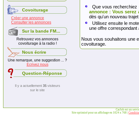
Que vous recherchiez 
Covoiturage
annonce : Vous serez 
dès qu'un nouveau trajet
Créer une annonce
Consulter les annonces
Utilisez ensuite le mote
une offre correspondant 
Sur la bande FM...
Nous vous souhaitons une exc
Retrouvez vos annonces
covoiturage à la radio !
covoiturage.
Nous écrire
Une remarque, une suggestion ... ?
Ecrivez nous
Question-Réponse
Il y a actuellement
35
visiteurs
sur le site
CarJob est un serv
Site optimisé pour un affichage en 1024 x 768 |
Conditio