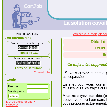
La solution covoit
Jeudi 06 août 2026
Afficher tous les trajet
En covoiturant
Détail d
Vous avez évité le rejet de
LYON 
Tonnes de CO2
En
Vous avez économisé
Ce trajet a été supprimé.
Litres de Carburant
En savoir plus
Si vous arrivez sur cette p
est dépassée.
Login
En effet, pour vous fournir
Pseudo :
tous les jours les trajets qui 
Mot de passe :
Mais ne soyez pas déçu(e
trouver votre bonheur dans 
Mot de passe oublié ?
vous proposer actuellement.
S'inscrire