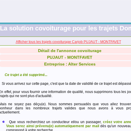
La solution covoiturage pour les trajets Dom
Afficher tous les trajets covoiturage Carjob PUJAUT - MONTFAVET
Détail de l'annonce covoiturage
PUJAUT - MONTFAVET
Entreprise : Alter Services
Ce trajet a été supprimé...
Si vous arrivez sur cette page, c'est que la date de validité de ce trajet est dépass
En effet, pour vous fournir une information de qualité, nous supprimons tous les jo
trajets qui ne sont plus d'actualité.
Mais ne soyez pas déçu(e). Nous sommes persuadés que vous allez trouver
bonheur dans les nombreux trajets valides que nous avons à vous pro
actuellement.
Que vous recherchiez un conducteur et/ou un passager,
créez votre ann
Vous serez ainsi prévenu(e) automatiquement par mail
dès qu'un nouveau 
correspond à votre recherche.