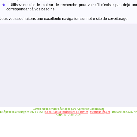
Utilisez ensuite le moteur de recherche pour voir s'il n'existe pas déjà un
correspondant à vos besoins.
Nous vous souhaitons une excellente navigation sur notre site de covoiturage.
CarJob est un service développé par l'Agence de Covoiturage
imisé pour un affichage en 1024 x 768 |
Conditions d’utilisations du service
|
Mentions légales
| Déclaration CNIL N
ADPC © - 2003-2023