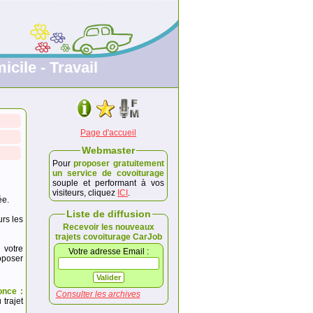
icile - Travail
Page d'accueil
Webmaster
Pour
proposer gratuitement
un service de covoiturage
souple et performant à vos
visiteurs, cliquez
ICI
.
ée.
Liste de diffusion
urs les
Recevoir les nouveaux
trajets covoiturage CarJob
 votre
Votre adresse Email :
poser
once :
Consulter les archives
trajet