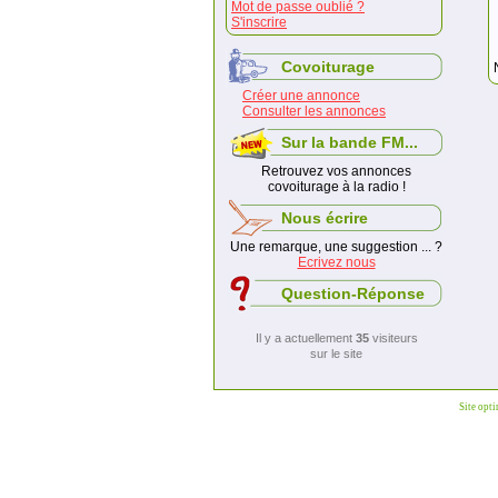
Mot de passe oublié ?
S'inscrire
Covoiturage
Créer une annonce
Consulter les annonces
Sur la bande FM...
Retrouvez vos annonces
covoiturage à la radio !
Nous écrire
Une remarque, une suggestion ... ?
Ecrivez nous
Question-Réponse
Il y a actuellement
35
visiteurs
sur le site
Site opt