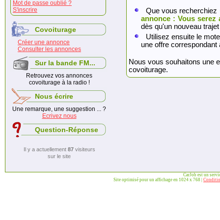
Mot de passe oublié ?
S'inscrire
Que vous recherchiez 
annonce : Vous serez 
dès qu'un nouveau trajet
Covoiturage
Utilisez ensuite le mote
Créer une annonce
une offre correspondant 
Consulter les annonces
Nous vous souhaitons une exc
Sur la bande FM...
covoiturage.
Retrouvez vos annonces
covoiturage à la radio !
Nous écrire
Une remarque, une suggestion ... ?
Ecrivez nous
Question-Réponse
Il y a actuellement
87
visiteurs
sur le site
CarJob est un serv
Site optimisé pour un affichage en 1024 x 768 |
Conditio