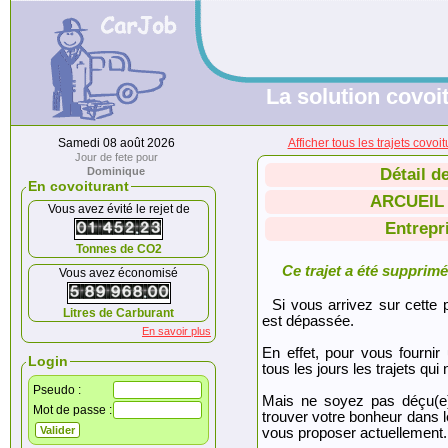
La solution covoit
Samedi 08 août 2026
Afficher tous les trajets 
Jour de fete pour
Dominique
Détail d
En covoiturant
ARCUEIL
Vous avez évité le rejet de
Entrepr
Tonnes de CO2
Ce trajet a été supprimé.
Vous avez économisé
Si vous arrivez sur cette p
Litres de Carburant
est dépassée.
En savoir plus
En effet, pour vous fournir
Login
tous les jours les trajets qui 
Pseudo :
Mais ne soyez pas déçu(e
Mot de passe :
trouver votre bonheur dans 
vous proposer actuellement.