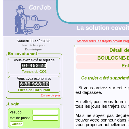
La solution covoit
Samedi 08 août 2026
Afficher tous les trajets covo
Jour de fete pour
Dominique
Détail d
En covoiturant
BOULOGNE-B
Vous avez évité le rejet de
Ent
Tonnes de CO2
Ce trajet a été supprimé.
Vous avez économisé
Si vous arrivez sur cette p
Litres de Carburant
est dépassée.
En savoir plus
En effet, pour vous fournir
Login
tous les jours les trajets qui 
Pseudo :
Mais ne soyez pas déçu(e
Mot de passe :
trouver votre bonheur dans 
vous proposer actuellement.