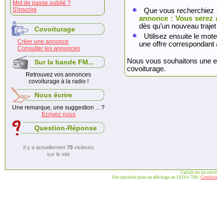
Mot de passe oublié ?
S'inscrire
Que vous recherchiez 
annonce : Vous serez 
dès qu'un nouveau trajet
Covoiturage
Utilisez ensuite le mote
Créer une annonce
une offre correspondant 
Consulter les annonces
Nous vous souhaitons une exc
Sur la bande FM...
covoiturage.
Retrouvez vos annonces
covoiturage à la radio !
Nous écrire
Une remarque, une suggestion ... ?
Ecrivez nous
Question-Réponse
Il y a actuellement
79
visiteurs
sur le site
CarJob est un serv
Site optimisé pour un affichage en 1024 x 768 |
Conditio