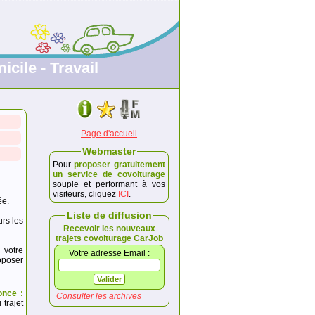
icile - Travail
Page d'accueil
Webmaster
Pour
proposer gratuitement
un service de covoiturage
souple et performant à vos
visiteurs, cliquez
ICI
.
ée.
Liste de diffusion
urs les
Recevoir les nouveaux
trajets covoiturage CarJob
 votre
Votre adresse Email :
poser
once :
Consulter les archives
trajet