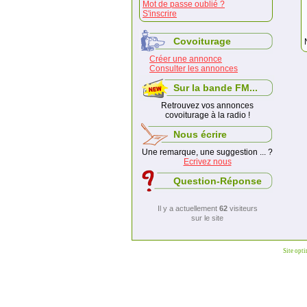
Mot de passe oublié ?
S'inscrire
Covoiturage
Créer une annonce
Consulter les annonces
Sur la bande FM...
Retrouvez vos annonces
covoiturage à la radio !
Nous écrire
Une remarque, une suggestion ... ?
Ecrivez nous
Question-Réponse
Il y a actuellement
62
visiteurs
sur le site
Site opt