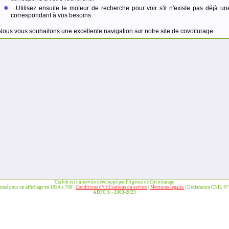
Utilisez ensuite le moteur de recherche pour voir s'il n'existe pas déjà un
correspondant à vos besoins.
Nous vous souhaitons une excellente navigation sur notre site de covoiturage.
CarJob est un service développé par l'Agence de Covoiturage
imisé pour un affichage en 1024 x 768 |
Conditions d’utilisations du service
|
Mentions légales
| Déclaration CNIL N
ADPC © - 2003-2023