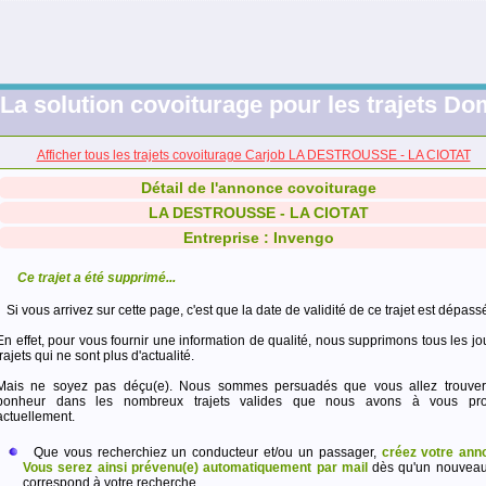
La solution covoiturage pour les trajets Dom
Afficher tous les trajets covoiturage Carjob LA DESTROUSSE - LA CIOTAT
Détail de l'annonce covoiturage
LA DESTROUSSE - LA CIOTAT
Entreprise : Invengo
Ce trajet a été supprimé...
Si vous arrivez sur cette page, c'est que la date de validité de ce trajet est dépass
En effet, pour vous fournir une information de qualité, nous supprimons tous les jo
trajets qui ne sont plus d'actualité.
Mais ne soyez pas déçu(e). Nous sommes persuadés que vous allez trouver
bonheur dans les nombreux trajets valides que nous avons à vous pro
actuellement.
Que vous recherchiez un conducteur et/ou un passager,
créez votre ann
Vous serez ainsi prévenu(e) automatiquement par mail
dès qu'un nouveau 
correspond à votre recherche.