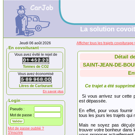
La solution covoit
Jeudi 06 août 2026
Afficher tous les trajets covoit
En covoiturant
Vous avez évité le rejet de
Détail d
SAINT-JEAN-DE-BOU
Tonnes de CO2
En
Vous avez économisé
Ce trajet a été supprimé.
Litres de Carburant
En savoir plus
Si vous arrivez sur cette p
Login
est dépassée.
Pseudo :
En effet, pour vous fournir
Mot de passe :
tous les jours les trajets qui 
Mais ne soyez pas déçu(e
Mot de passe oublié ?
trouver votre bonheur dans 
S'inscrire
vous proposer actuellement.