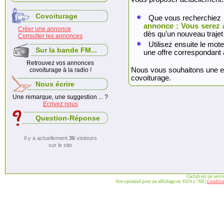
Covoiturage
Que vous recherchiez 
annonce : Vous serez 
Créer une annonce
dès qu'un nouveau trajet
Consulter les annonces
Utilisez ensuite le mote
Sur la bande FM...
une offre correspondant 
Retrouvez vos annonces
Nous vous souhaitons une exc
covoiturage à la radio !
covoiturage.
Nous écrire
Une remarque, une suggestion ... ?
Ecrivez nous
Question-Réponse
Il y a actuellement
36
visiteurs
sur le site
CarJob est un serv
Site optimisé pour un affichage en 1024 x 768 |
Conditio