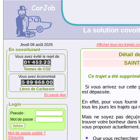
La solution covoit
Jeudi 06 août 2026
Afficher tous les trajet
En covoiturant
Détail d
Vous avez évité le rejet de
SAINT
Tonnes de CO2
Ce trajet a été supprimé.
Vous avez économisé
Si vous arrivez sur cette p
Litres de Carburant
est dépassée.
En savoir plus
En effet, pour vous fournir
Login
tous les jours les trajets qui 
Pseudo :
Mais ne soyez pas déçu(e
Mot de passe :
trouver votre bonheur dans 
vous proposer actuellement.
Mot de passe oublié ?
S'inscrire
Que vous recherchiez 