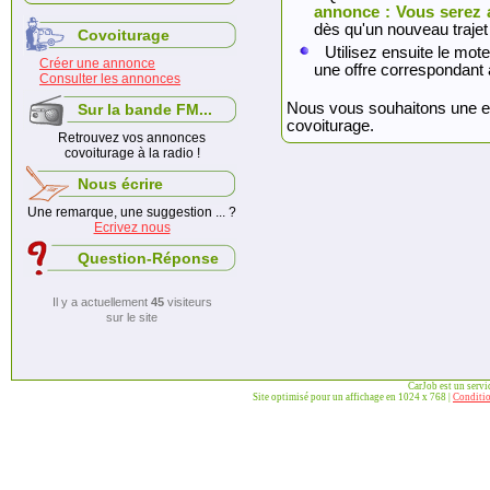
annonce : Vous serez 
dès qu'un nouveau trajet
Covoiturage
Utilisez ensuite le mote
Créer une annonce
une offre correspondant 
Consulter les annonces
Nous vous souhaitons une exc
Sur la bande FM...
covoiturage.
Retrouvez vos annonces
covoiturage à la radio !
Nous écrire
Une remarque, une suggestion ... ?
Ecrivez nous
Question-Réponse
Il y a actuellement
45
visiteurs
sur le site
CarJob est un serv
Site optimisé pour un affichage en 1024 x 768 |
Conditio