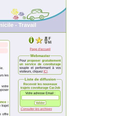
icile - Travail
Page d'accueil
Webmaster
Pour
proposer gratuitement
un service de covoiturage
souple et performant à vos
ée.
visiteurs, cliquez
ICI
.
urs les
Liste de diffusion
Recevoir les nouveaux
 votre
trajets covoiturage CarJob
poser
Votre adresse Email :
once :
trajet
Consulter les archives
e offre