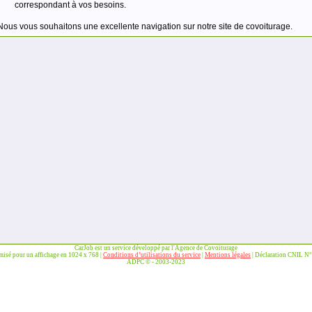
correspondant à vos besoins.
Nous vous souhaitons une excellente navigation sur notre site de covoiturage.
CarJob est un service développé par l'Agence de Covoiturage
imisé pour un affichage en 1024 x 768 |
Conditions d’utilisations du service
|
Mentions légales
| Déclaration CNIL N
ADPC © - 2003-2023