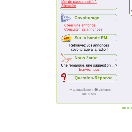
Mot de passe oublié ?
S'inscrire
Covoiturage
Créer une annonce
Consulter les annonces
Sur la bande FM...
Retrouvez vos annonces
covoiturage à la radio !
Nous écrire
Une remarque, une suggestion ... ?
Ecrivez nous
Question-Réponse
Il y a actuellement
40
visiteurs
sur le site
Site opt