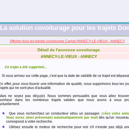
La solution covoiturage pour les trajets Dom
Afficher tous les trajets covoiturage Carjob ANNECY-LE-VIEUX - ANNECY
Détail de l'annonce covoiturage
ANNECY-LE-VIEUX - ANNECY
Ce trajet a été supprimé...
Si vous arrivez sur cette page, c'est que la date de validité de ce trajet est dépass
En effet, pour vous fournir une information de qualité, nous supprimons tous les jo
trajets qui ne sont plus d'actualité.
Mais ne soyez pas déçu(e). Nous sommes persuadés que vous allez trouver
bonheur dans les nombreux trajets valides que nous avons à vous pro
actuellement.
Que vous recherchiez un conducteur et/ou un passager,
créez votre ann
Vous serez ainsi prévenu(e) automatiquement par mail
dès qu'un nouveau 
correspond à votre recherche.
Utilisez ensuite le moteur de recherche pour voir s'il n'existe pas déjà un