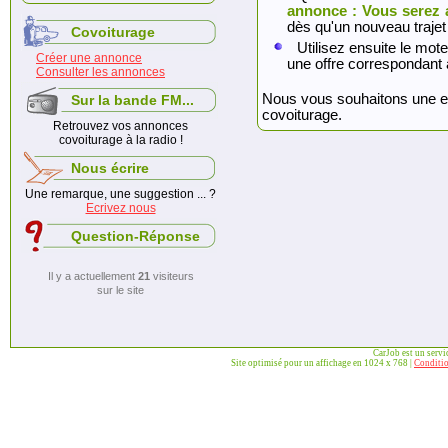
annonce : Vous serez 
dès qu'un nouveau trajet
Covoiturage
Utilisez ensuite le mote
Créer une annonce
une offre correspondant 
Consulter les annonces
Nous vous souhaitons une exc
Sur la bande FM...
covoiturage.
Retrouvez vos annonces
covoiturage à la radio !
Nous écrire
Une remarque, une suggestion ... ?
Ecrivez nous
Question-Réponse
Il y a actuellement
21
visiteurs
sur le site
CarJob est un serv
Site optimisé pour un affichage en 1024 x 768 |
Conditio