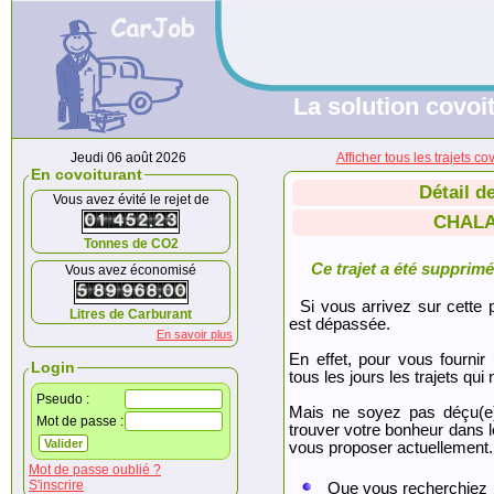
La solution covoit
Jeudi 06 août 2026
Afficher tous les trajet
En covoiturant
Détail d
Vous avez évité le rejet de
CHALA
Tonnes de CO2
Ce trajet a été supprimé.
Vous avez économisé
Si vous arrivez sur cette p
Litres de Carburant
est dépassée.
En savoir plus
En effet, pour vous fournir
Login
tous les jours les trajets qui 
Pseudo :
Mais ne soyez pas déçu(e
Mot de passe :
trouver votre bonheur dans 
vous proposer actuellement.
Mot de passe oublié ?
S'inscrire
Que vous recherchiez 