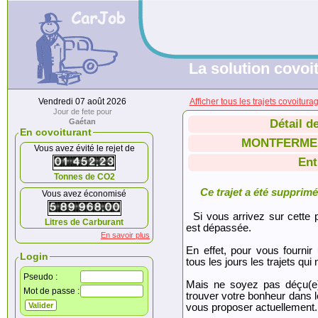
La solution covoit
Vendredi 07 août 2026
Afficher tous les trajets cov
Jour de fete pour
Gaétan
Détail d
En covoiturant
MONTFERMEI
Vous avez évité le rejet de
Ent
Tonnes de CO2
Ce trajet a été supprimé.
Vous avez économisé
Si vous arrivez sur cette p
Litres de Carburant
est dépassée.
En savoir plus
En effet, pour vous fournir
Login
tous les jours les trajets qui 
Pseudo :
Mais ne soyez pas déçu(e
Mot de passe :
trouver votre bonheur dans 
vous proposer actuellement.