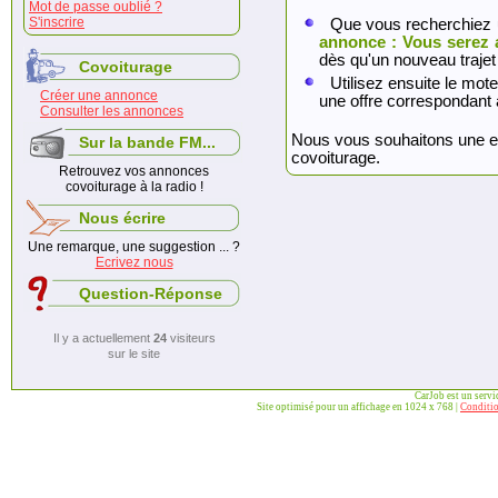
Mot de passe oublié ?
S'inscrire
Que vous recherchiez 
annonce : Vous serez 
dès qu'un nouveau trajet
Covoiturage
Utilisez ensuite le mote
Créer une annonce
une offre correspondant 
Consulter les annonces
Nous vous souhaitons une exc
Sur la bande FM...
covoiturage.
Retrouvez vos annonces
covoiturage à la radio !
Nous écrire
Une remarque, une suggestion ... ?
Ecrivez nous
Question-Réponse
Il y a actuellement
24
visiteurs
sur le site
CarJob est un serv
Site optimisé pour un affichage en 1024 x 768 |
Conditio