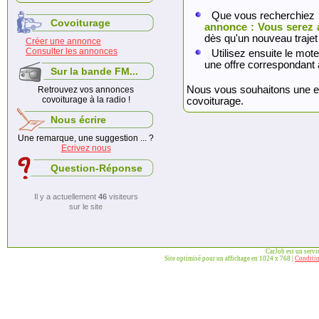
Que vous recherchiez 
Covoiturage
annonce : Vous serez 
dès qu'un nouveau trajet
Créer une annonce
Consulter les annonces
Utilisez ensuite le mote
une offre correspondant 
Sur la bande FM...
Nous vous souhaitons une exc
Retrouvez vos annonces
covoiturage à la radio !
covoiturage.
Nous écrire
Une remarque, une suggestion ... ?
Ecrivez nous
Question-Réponse
Il y a actuellement
46
visiteurs
sur le site
CarJob est un serv
Site optimisé pour un affichage en 1024 x 768 |
Conditio