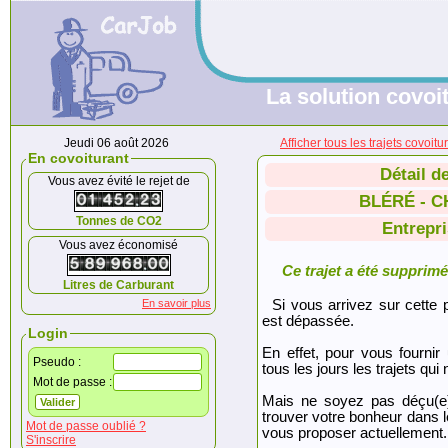
La solution covoit
Jeudi 06 août 2026
Afficher tous les trajets co
En covoiturant
Détail d
Vous avez évité le rejet de
BLÉRÉ - 
Tonnes de CO2
Entrepri
Vous avez économisé
Ce trajet a été supprimé.
Litres de Carburant
En savoir plus
Si vous arrivez sur cette p
est dépassée.
Login
En effet, pour vous fournir
Pseudo :
tous les jours les trajets qui 
Mot de passe :
Mais ne soyez pas déçu(e
trouver votre bonheur dans 
Mot de passe oublié ?
vous proposer actuellement.
S'inscrire