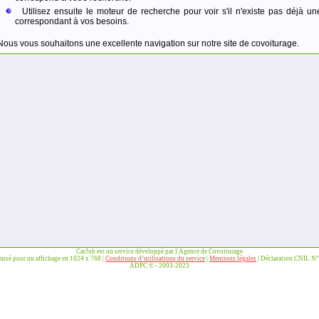
Utilisez ensuite le moteur de recherche pour voir s'il n'existe pas déjà un
correspondant à vos besoins.
Nous vous souhaitons une excellente navigation sur notre site de covoiturage.
CarJob est un service développé par l'Agence de Covoiturage
imisé pour un affichage en 1024 x 768 |
Conditions d’utilisations du service
|
Mentions légales
| Déclaration CNIL N
ADPC © - 2003-2023