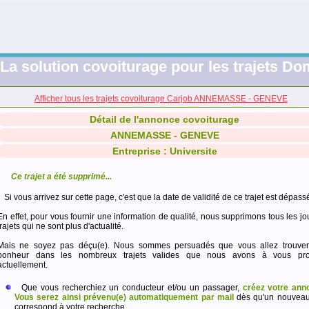
La solution covoiturage pour les trajets Dom
Afficher tous les trajets covoiturage Carjob ANNEMASSE - GENEVE
Détail de l'annonce covoiturage
ANNEMASSE - GENEVE
Entreprise : Universite
Ce trajet a été supprimé...
Si vous arrivez sur cette page, c'est que la date de validité de ce trajet est dépass
En effet, pour vous fournir une information de qualité, nous supprimons tous les jo
trajets qui ne sont plus d'actualité.
Mais ne soyez pas déçu(e). Nous sommes persuadés que vous allez trouver
bonheur dans les nombreux trajets valides que nous avons à vous pro
actuellement.
Que vous recherchiez un conducteur et/ou un passager,
créez votre ann
Vous serez ainsi prévenu(e) automatiquement par mail
dès qu'un nouveau 
correspond à votre recherche.