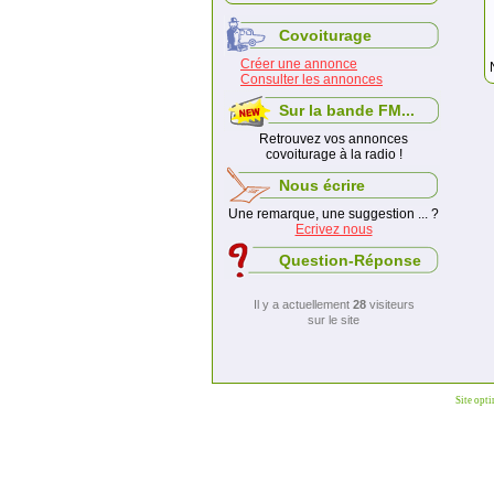
Covoiturage
Créer une annonce
Consulter les annonces
Sur la bande FM...
Retrouvez vos annonces
covoiturage à la radio !
Nous écrire
Une remarque, une suggestion ... ?
Ecrivez nous
Question-Réponse
Il y a actuellement
28
visiteurs
sur le site
Site opt