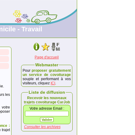
icile - Travail
Page d'accueil
Webmaster
Pour
proposer gratuitement
un service de covoiturage
souple et performant à vos
visiteurs, cliquez
ICI
.
ée.
Liste de diffusion
urs les
Recevoir les nouveaux
trajets covoiturage CarJob
 votre
Votre adresse Email :
poser
once :
Consulter les archives
trajet