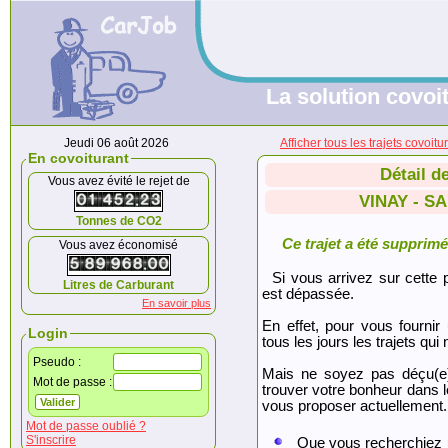
La solution covoit
Jeudi 06 août 2026
Afficher tous les trajets cov
En covoiturant
Détail d
Vous avez évité le rejet de
VINAY - S
Tonnes de CO2
Ce trajet a été supprimé.
Vous avez économisé
Si vous arrivez sur cette p
Litres de Carburant
est dépassée.
En savoir plus
En effet, pour vous fournir
Login
tous les jours les trajets qui 
Pseudo :
Mais ne soyez pas déçu(e
Mot de passe :
trouver votre bonheur dans 
vous proposer actuellement.
Mot de passe oublié ?
S'inscrire
Que vous recherchiez 