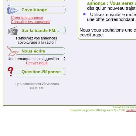
annonce : Vous serez 
dès qu'un nouveau trajet
Covoiturage
Utilisez ensuite le mote
Créer une annonce
une offre correspondant 
Consulter les annonces
Nous vous souhaitons une exc
Sur la bande FM...
covoiturage.
Retrouvez vos annonces
covoiturage à la radio !
Nous écrire
Une remarque, une suggestion ... ?
Ecrivez nous
Question-Réponse
Il y a actuellement
29
visiteurs
sur le site
CarJob est un serv
Site optimisé pour un affichage en 1024 x 768 |
Conditio