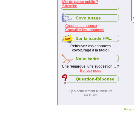
Mot de passe oublié ?
S'inscrire
Covoiturage
Créer une annonce
Consulter les annonces
Sur la bande FM...
Retrouvez vos annonces
covoiturage à la radio !
Nous écrire
Une remarque, une suggestion ... ?
Ecrivez nous
Question-Réponse
Il y a actuellement
48
visiteurs
sur le site
Site opt