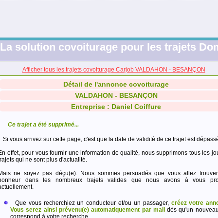
La solution covoiturage pour les trajets Dom
Afficher tous les trajets covoiturage Carjob VALDAHON - BESANÇON
Détail de l'annonce covoiturage
VALDAHON - BESANÇON
Entreprise : Daniel Coiffure
Ce trajet a été supprimé...
Si vous arrivez sur cette page, c'est que la date de validité de ce trajet est dépass
En effet, pour vous fournir une information de qualité, nous supprimons tous les jo
trajets qui ne sont plus d'actualité.
Mais ne soyez pas déçu(e). Nous sommes persuadés que vous allez trouver
bonheur dans les nombreux trajets valides que nous avons à vous pro
actuellement.
Que vous recherchiez un conducteur et/ou un passager,
créez votre ann
Vous serez ainsi prévenu(e) automatiquement par mail
dès qu'un nouveau 
correspond à votre recherche.