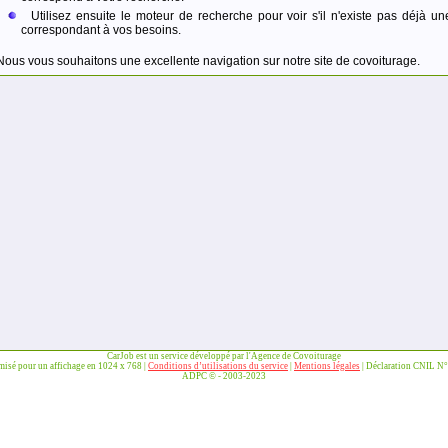
Utilisez ensuite le moteur de recherche pour voir s'il n'existe pas déjà un
correspondant à vos besoins.
Nous vous souhaitons une excellente navigation sur notre site de covoiturage.
CarJob est un service développé par l'Agence de Covoiturage
imisé pour un affichage en 1024 x 768 |
Conditions d’utilisations du service
|
Mentions légales
| Déclaration CNIL N
ADPC © - 2003-2023