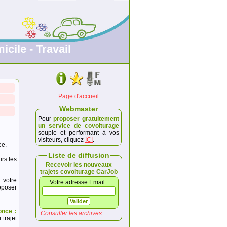
icile - Travail
Page d'accueil
Webmaster
Pour
proposer gratuitement
un service de covoiturage
souple et performant à vos
visiteurs, cliquez
ICI
.
ée.
Liste de diffusion
urs les
Recevoir les nouveaux
trajets covoiturage CarJob
 votre
Votre adresse Email :
poser
once :
Consulter les archives
trajet