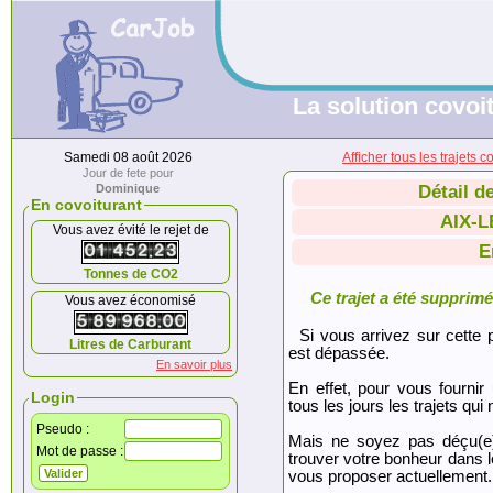
La solution covoit
Samedi 08 août 2026
Afficher tous les trajet
Jour de fete pour
Dominique
Détail d
En covoiturant
AIX-L
Vous avez évité le rejet de
E
Tonnes de CO2
Ce trajet a été supprimé.
Vous avez économisé
Si vous arrivez sur cette p
Litres de Carburant
est dépassée.
En savoir plus
En effet, pour vous fournir
Login
tous les jours les trajets qui 
Pseudo :
Mais ne soyez pas déçu(e
Mot de passe :
trouver votre bonheur dans 
vous proposer actuellement.