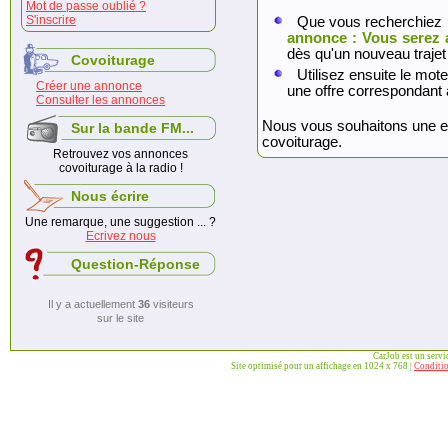
Mot de passe oublié ?
S'inscrire
Que vous recherchiez 
annonce : Vous serez 
dès qu'un nouveau trajet
Covoiturage
Utilisez ensuite le mote
Créer une annonce
une offre correspondant 
Consulter les annonces
Nous vous souhaitons une exc
Sur la bande FM...
covoiturage.
Retrouvez vos annonces
covoiturage à la radio !
Nous écrire
Une remarque, une suggestion ... ?
Ecrivez nous
Question-Réponse
Il y a actuellement
36
visiteurs
sur le site
CarJob est un serv
Site optimisé pour un affichage en 1024 x 768 |
Conditio