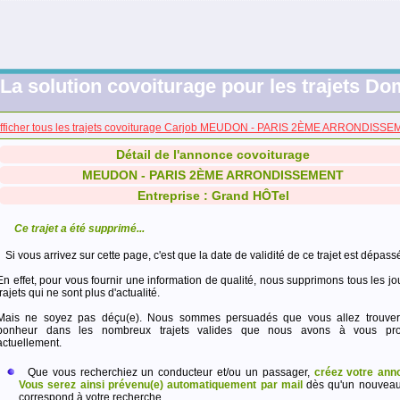
La solution covoiturage pour les trajets Dom
fficher tous les trajets covoiturage Carjob MEUDON - PARIS 2ÈME ARRONDISS
Détail de l'annonce covoiturage
MEUDON - PARIS 2ÈME ARRONDISSEMENT
Entreprise : Grand HÔTel
Ce trajet a été supprimé...
Si vous arrivez sur cette page, c'est que la date de validité de ce trajet est dépass
En effet, pour vous fournir une information de qualité, nous supprimons tous les jo
trajets qui ne sont plus d'actualité.
Mais ne soyez pas déçu(e). Nous sommes persuadés que vous allez trouver
bonheur dans les nombreux trajets valides que nous avons à vous pro
actuellement.
Que vous recherchiez un conducteur et/ou un passager,
créez votre ann
Vous serez ainsi prévenu(e) automatiquement par mail
dès qu'un nouveau 
correspond à votre recherche.