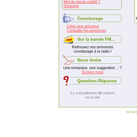
Mot de passe oublié ?
S'inscrire
Covoiturage
Créer une annonce
Consulter les annonces
Sur la bande FM...
Retrouvez vos annonces
covoiturage à la radio !
Nous écrire
Une remarque, une suggestion ... ?
Ecrivez nous
Question-Réponse
Il y a actuellement
19
visiteurs
sur le site
Site opt