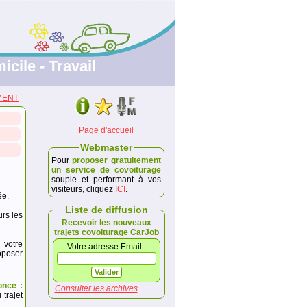
icile - Travail
EMENT
Page d'accueil
Webmaster
Pour
proposer gratuitement
un service de covoiturage
souple et performant à vos
visiteurs, cliquez
ICI
.
ée.
Liste de diffusion
urs les
Recevoir les nouveaux
trajets covoiturage CarJob
 votre
Votre adresse Email :
poser
once :
Consulter les archives
trajet