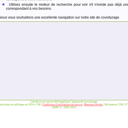
Utilisez ensuite le moteur de recherche pour voir s'il n'existe pas déjà un
correspondant à vos besoins.
Nous vous souhaitons une excellente navigation sur notre site de covoiturage.
CarJob est un service développé par l'Agence de Covoiturage
imisé pour un affichage en 1024 x 768 |
Conditions d’utilisations du service
|
Mentions légales
| Déclaration CNIL N
ADPC © - 2003-2023