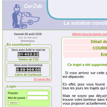
La solution covoit
Samedi 08 août 2026
Afficher tous les trajets
Jour de fete pour
Dominique
Détail d
En covoiturant
COURBE
Vous avez évité le rejet de
Ent
Tonnes de CO2
Ce trajet a été supprimé.
Vous avez économisé
Si vous arrivez sur cette p
Litres de Carburant
est dépassée.
En savoir plus
En effet, pour vous fournir
Login
tous les jours les trajets qui 
Pseudo :
Mais ne soyez pas déçu(e
Mot de passe :
trouver votre bonheur dans 
vous proposer actuellement.