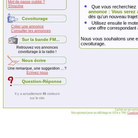
Mot de passe oublié ?
S'inscrire
Que vous recherchiez 
annonce : Vous serez 
dès qu'un nouveau trajet
Covoiturage
Utilisez ensuite le mote
Créer une annonce
une offre correspondant 
Consulter les annonces
Nous vous souhaitons une exc
Sur la bande FM...
covoiturage.
Retrouvez vos annonces
covoiturage à la radio !
Nous écrire
Une remarque, une suggestion ... ?
Ecrivez nous
Question-Réponse
Il y a actuellement
45
visiteurs
sur le site
CarJob est un serv
Site optimisé pour un affichage en 1024 x 768 |
Conditio