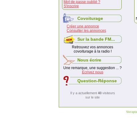
Mot de passe oublié ?
S'inscrire
Covoiturage
Créer une annonce
Consulter les annonces
Sur la bande FM...
Retrouvez vos annonces
covoiturage à la radio !
Nous écrire
Une remarque, une suggestion ... ?
Ecrivez nous
Question-Réponse
Il y a actuellement
40
visiteurs
sur le site
Site opt