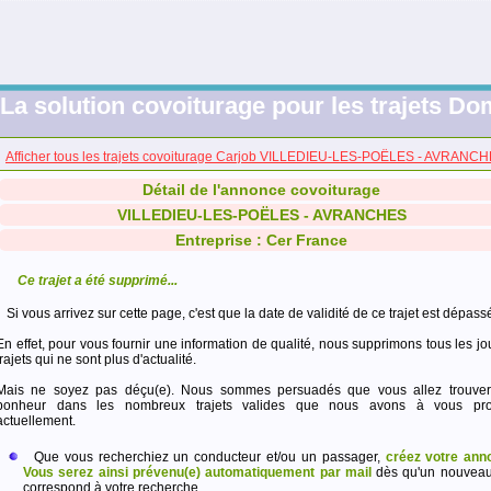
La solution covoiturage pour les trajets Dom
Afficher tous les trajets covoiturage Carjob VILLEDIEU-LES-POËLES - AVRANC
Détail de l'annonce covoiturage
VILLEDIEU-LES-POËLES - AVRANCHES
Entreprise : Cer France
Ce trajet a été supprimé...
Si vous arrivez sur cette page, c'est que la date de validité de ce trajet est dépass
En effet, pour vous fournir une information de qualité, nous supprimons tous les jo
trajets qui ne sont plus d'actualité.
Mais ne soyez pas déçu(e). Nous sommes persuadés que vous allez trouver
bonheur dans les nombreux trajets valides que nous avons à vous pro
actuellement.
Que vous recherchiez un conducteur et/ou un passager,
créez votre ann
Vous serez ainsi prévenu(e) automatiquement par mail
dès qu'un nouveau 
correspond à votre recherche.