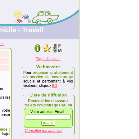
icile - Travail
HES
Page d'accueil
Webmaster
Pour
proposer gratuitement
un service de covoiturage
souple et performant à vos
visiteurs, cliquez
ICI
.
ée.
Liste de diffusion
urs les
Recevoir les nouveaux
trajets covoiturage CarJob
 votre
Votre adresse Email :
poser
once :
Consulter les archives
trajet