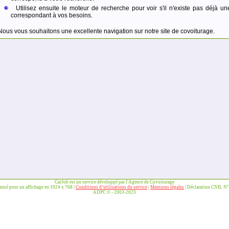
Utilisez ensuite le moteur de recherche pour voir s'il n'existe pas déjà un
correspondant à vos besoins.
Nous vous souhaitons une excellente navigation sur notre site de covoiturage.
CarJob est un service développé par l'Agence de Covoiturage
imisé pour un affichage en 1024 x 768 |
Conditions d’utilisations du service
|
Mentions légales
| Déclaration CNIL N
ADPC © - 2003-2023