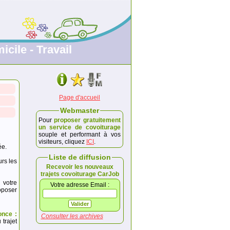
icile - Travail
Page d'accueil
Webmaster
Pour
proposer gratuitement
un service de covoiturage
souple et performant à vos
visiteurs, cliquez
ICI
.
ée.
Liste de diffusion
urs les
Recevoir les nouveaux
trajets covoiturage CarJob
 votre
Votre adresse Email :
poser
once :
Consulter les archives
trajet