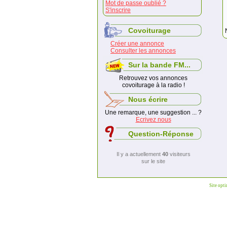
Mot de passe oublié ?
S'inscrire
Covoiturage
Créer une annonce
Consulter les annonces
Sur la bande FM...
Retrouvez vos annonces
covoiturage à la radio !
Nous écrire
Une remarque, une suggestion ... ?
Ecrivez nous
Question-Réponse
Il y a actuellement
40
visiteurs
sur le site
Site opt