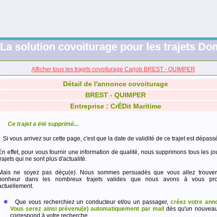
La solution covoiturage pour les trajets Dom
Afficher tous les trajets covoiturage Carjob BREST - QUIMPER
Détail de l'annonce covoiturage
BREST - QUIMPER
Entreprise : CrÉDit Maritime
Ce trajet a été supprimé...
Si vous arrivez sur cette page, c'est que la date de validité de ce trajet est dépass
En effet, pour vous fournir une information de qualité, nous supprimons tous les jo
trajets qui ne sont plus d'actualité.
Mais ne soyez pas déçu(e). Nous sommes persuadés que vous allez trouver
bonheur dans les nombreux trajets valides que nous avons à vous pro
actuellement.
Que vous recherchiez un conducteur et/ou un passager,
créez votre ann
Vous serez ainsi prévenu(e) automatiquement par mail
dès qu'un nouveau 
correspond à votre recherche.