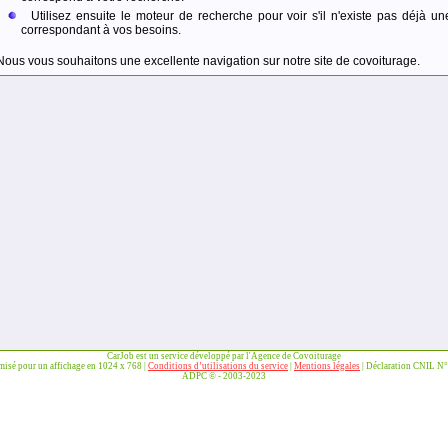
Utilisez ensuite le moteur de recherche pour voir s'il n'existe pas déjà un
correspondant à vos besoins.
Nous vous souhaitons une excellente navigation sur notre site de covoiturage.
CarJob est un service développé par l'Agence de Covoiturage
imisé pour un affichage en 1024 x 768 |
Conditions d’utilisations du service
|
Mentions légales
| Déclaration CNIL N
ADPC © - 2003-2023