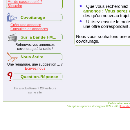
Mot de passe oublié ?
S'inscrire
Que vous recherchiez 
annonce : Vous serez 
dès qu'un nouveau trajet
Covoiturage
Utilisez ensuite le mote
Créer une annonce
une offre correspondant 
Consulter les annonces
Nous vous souhaitons une exc
Sur la bande FM...
covoiturage.
Retrouvez vos annonces
covoiturage à la radio !
Nous écrire
Une remarque, une suggestion ... ?
Ecrivez nous
Question-Réponse
Il y a actuellement
28
visiteurs
sur le site
CarJob est un serv
Site optimisé pour un affichage en 1024 x 768 |
Conditio