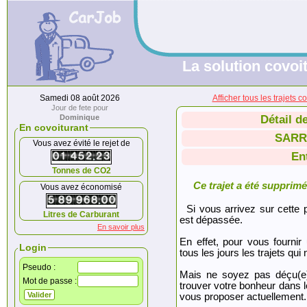
La solution covoit
Samedi 08 août 2026
Afficher tous les traje
Jour de fete pour
Dominique
Détail d
En covoiturant
SARR
Vous avez évité le rejet de
En
Tonnes de CO2
Ce trajet a été supprimé.
Vous avez économisé
Si vous arrivez sur cette p
Litres de Carburant
est dépassée.
En savoir plus
En effet, pour vous fournir
Login
tous les jours les trajets qui 
Pseudo :
Mais ne soyez pas déçu(e
Mot de passe :
trouver votre bonheur dans 
vous proposer actuellement.