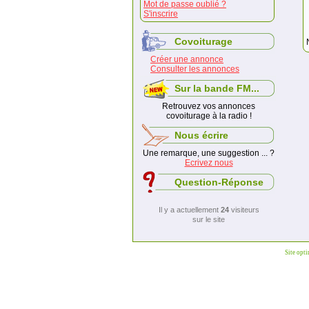
Mot de passe oublié ?
S'inscrire
Covoiturage
Créer une annonce
Consulter les annonces
Sur la bande FM...
Retrouvez vos annonces
covoiturage à la radio !
Nous écrire
Une remarque, une suggestion ... ?
Ecrivez nous
Question-Réponse
Il y a actuellement
24
visiteurs
sur le site
Site opt