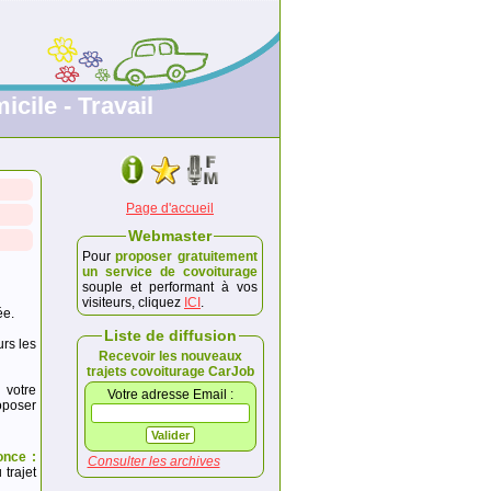
icile - Travail
Page d'accueil
Webmaster
Pour
proposer gratuitement
un service de covoiturage
souple et performant à vos
visiteurs, cliquez
ICI
.
ée.
Liste de diffusion
urs les
Recevoir les nouveaux
trajets covoiturage CarJob
 votre
Votre adresse Email :
poser
once :
Consulter les archives
trajet