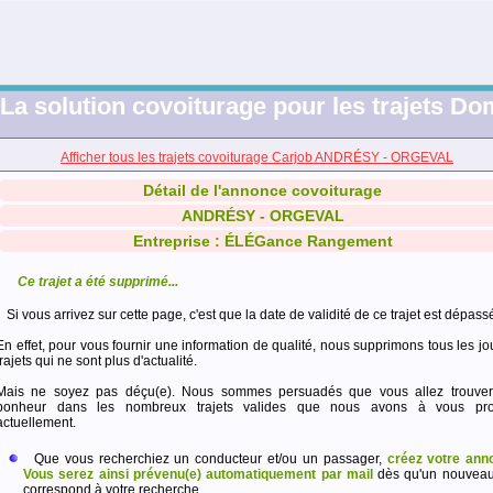
La solution covoiturage pour les trajets Dom
Afficher tous les trajets covoiturage Carjob ANDRÉSY - ORGEVAL
Détail de l'annonce covoiturage
ANDRÉSY - ORGEVAL
Entreprise : ÉLÉGance Rangement
Ce trajet a été supprimé...
Si vous arrivez sur cette page, c'est que la date de validité de ce trajet est dépass
En effet, pour vous fournir une information de qualité, nous supprimons tous les jo
trajets qui ne sont plus d'actualité.
Mais ne soyez pas déçu(e). Nous sommes persuadés que vous allez trouver
bonheur dans les nombreux trajets valides que nous avons à vous pro
actuellement.
Que vous recherchiez un conducteur et/ou un passager,
créez votre ann
Vous serez ainsi prévenu(e) automatiquement par mail
dès qu'un nouveau 
correspond à votre recherche.