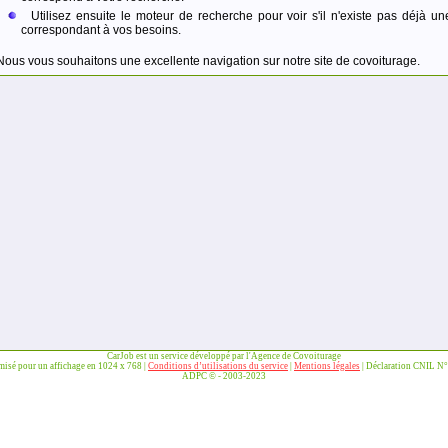
Utilisez ensuite le moteur de recherche pour voir s'il n'existe pas déjà un
correspondant à vos besoins.
Nous vous souhaitons une excellente navigation sur notre site de covoiturage.
CarJob est un service développé par l'Agence de Covoiturage
imisé pour un affichage en 1024 x 768 |
Conditions d’utilisations du service
|
Mentions légales
| Déclaration CNIL N
ADPC © - 2003-2023