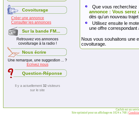
Que vous recherchiez 
Covoiturage
annonce : Vous serez 
dès qu'un nouveau trajet
Créer une annonce
Consulter les annonces
Utilisez ensuite le mote
une offre correspondant 
Sur la bande FM...
Nous vous souhaitons une exc
Retrouvez vos annonces
covoiturage à la radio !
covoiturage.
Nous écrire
Une remarque, une suggestion ... ?
Ecrivez nous
Question-Réponse
Il y a actuellement
32
visiteurs
sur le site
CarJob est un serv
Site optimisé pour un affichage en 1024 x 768 |
Conditio