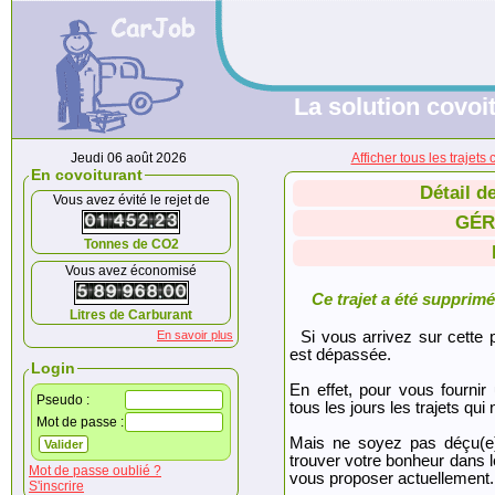
La solution covoit
Jeudi 06 août 2026
Afficher tous les traj
En covoiturant
Détail d
Vous avez évité le rejet de
GÉR
Tonnes de CO2
Vous avez économisé
Ce trajet a été supprimé.
Litres de Carburant
En savoir plus
Si vous arrivez sur cette p
est dépassée.
Login
En effet, pour vous fournir
Pseudo :
tous les jours les trajets qui 
Mot de passe :
Mais ne soyez pas déçu(e
trouver votre bonheur dans 
Mot de passe oublié ?
vous proposer actuellement.
S'inscrire