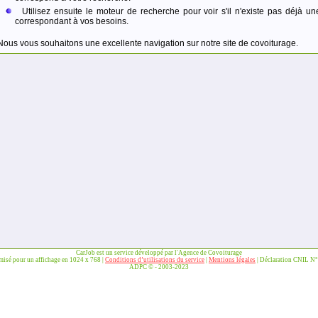
Utilisez ensuite le moteur de recherche pour voir s'il n'existe pas déjà un
correspondant à vos besoins.
Nous vous souhaitons une excellente navigation sur notre site de covoiturage.
CarJob est un service développé par l'Agence de Covoiturage
imisé pour un affichage en 1024 x 768 |
Conditions d’utilisations du service
|
Mentions légales
| Déclaration CNIL N
ADPC © - 2003-2023