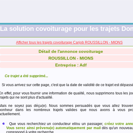
La solution covoiturage pour les trajets Dom
Afficher tous les trajets covoiturage Carjob ROUSSILLON - MIONS
Détail de l'annonce covoiturage
ROUSSILLON - MIONS
Entreprise : Adf
Ce trajet a été supprimé...
Si vous arrivez sur cette page, c'est que la date de validité de ce trajet est dépass
En effet, pour vous fournir une information de qualité, nous supprimons tous les jo
trajets qui ne sont plus d'actualité.
Mais ne soyez pas déçu(e). Nous sommes persuadés que vous allez trouver
bonheur dans les nombreux trajets valides que nous avons à vous pro
actuellement.
Que vous recherchiez un conducteur et/ou un passager,
créez votre ann
Vous serez ainsi prévenu(e) automatiquement par mail
dès qu'un nouveau 
correspond à votre recherche.