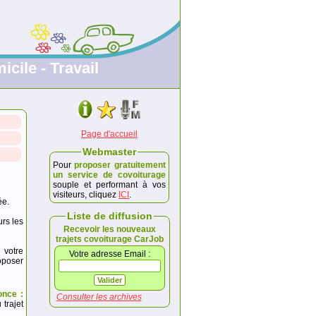
icile - Travail
Page d'accueil
Webmaster
Pour
proposer gratuitement
un service de covoiturage
souple et performant à vos
visiteurs, cliquez
ICI
.
ée.
Liste de diffusion
urs les
Recevoir les nouveaux
trajets covoiturage CarJob
 votre
Votre adresse Email :
poser
once :
Consulter les archives
trajet