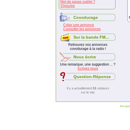
Mot de passe oublié ?
S'inscrire
Covoiturage
Créer une annonce
Consulter les annonces
Sur la bande FM...
Retrouvez vos annonces
covoiturage à la radio !
Nous écrire
Une remarque, une suggestion ... ?
Ecrivez nous
Question-Réponse
Il y a actuellement
51
visiteurs
sur le site
Site opt