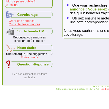
Mot de passe oublié ?
S'inscrire
Que vous recherchiez 
annonce : Vous serez 
dès qu'un nouveau trajet
Covoiturage
Utilisez ensuite le mote
Créer une annonce
une offre correspondant 
Consulter les annonces
Nous vous souhaitons une exc
Sur la bande FM...
covoiturage.
Retrouvez vos annonces
covoiturage à la radio !
Nous écrire
Une remarque, une suggestion ... ?
Ecrivez nous
Question-Réponse
Il y a actuellement
31
visiteurs
sur le site
CarJob est un serv
Site optimisé pour un affichage en 1024 x 768 |
Conditio