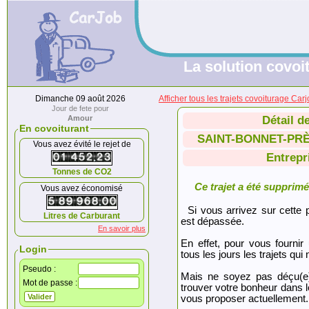
La solution covoit
Dimanche 09 août 2026
Afficher tous les trajets covoiturag
Jour de fete pour
Amour
Détail d
En covoiturant
SAINT-BONNET-PRÈ
Vous avez évité le rejet de
Entrepr
Tonnes de CO2
Ce trajet a été supprimé.
Vous avez économisé
Si vous arrivez sur cette p
Litres de Carburant
est dépassée.
En savoir plus
En effet, pour vous fournir
Login
tous les jours les trajets qui 
Pseudo :
Mais ne soyez pas déçu(e
Mot de passe :
trouver votre bonheur dans 
vous proposer actuellement.