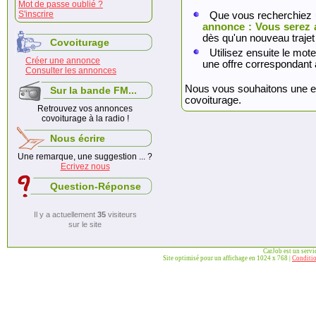
Mot de passe oublié ?
S'inscrire
Que vous recherchiez 
annonce : Vous serez 
dès qu'un nouveau trajet
Covoiturage
Utilisez ensuite le mote
Créer une annonce
une offre correspondant 
Consulter les annonces
Nous vous souhaitons une exc
Sur la bande FM...
covoiturage.
Retrouvez vos annonces
covoiturage à la radio !
Nous écrire
Une remarque, une suggestion ... ?
Ecrivez nous
Question-Réponse
Il y a actuellement
35
visiteurs
sur le site
CarJob est un serv
Site optimisé pour un affichage en 1024 x 768 |
Conditio