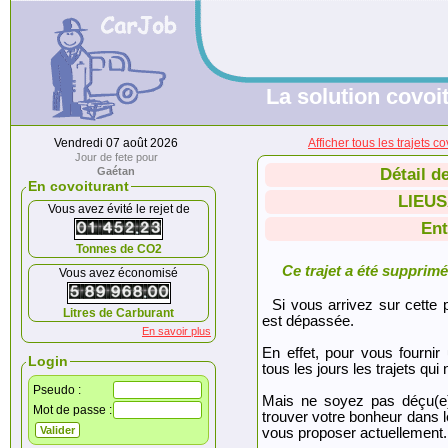
La solution covoit
Vendredi 07 août 2026
Afficher tous les trajet
Jour de fete pour
Gaétan
Détail d
En covoiturant
LIEU
Vous avez évité le rejet de
Ent
Tonnes de CO2
Ce trajet a été supprimé.
Vous avez économisé
Si vous arrivez sur cette p
Litres de Carburant
est dépassée.
En savoir plus
En effet, pour vous fournir
Login
tous les jours les trajets qui 
Pseudo :
Mais ne soyez pas déçu(e
Mot de passe :
trouver votre bonheur dans 
vous proposer actuellement.