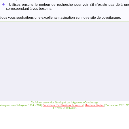
Utilisez ensuite le moteur de recherche pour voir s'il n'existe pas déjà un
correspondant à vos besoins.
Nous vous souhaitons une excellente navigation sur notre site de covoiturage.
CarJob est un service développé par l'Agence de Covoiturage
imisé pour un affichage en 1024 x 768 |
Conditions d’utilisations du service
|
Mentions légales
| Déclaration CNIL N
ADPC © - 2003-2023