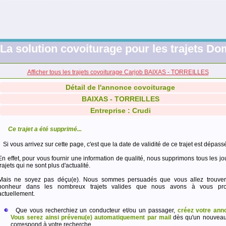
La solution covoiturage pour les trajets Dom
Afficher tous les trajets covoiturage Carjob BAIXAS - TORREILLES
Détail de l'annonce covoiturage
BAIXAS - TORREILLES
Entreprise : Crudi
Ce trajet a été supprimé...
Si vous arrivez sur cette page, c'est que la date de validité de ce trajet est dépass
En effet, pour vous fournir une information de qualité, nous supprimons tous les jo
trajets qui ne sont plus d'actualité.
Mais ne soyez pas déçu(e). Nous sommes persuadés que vous allez trouver
bonheur dans les nombreux trajets valides que nous avons à vous pro
actuellement.
Que vous recherchiez un conducteur et/ou un passager,
créez votre ann
Vous serez ainsi prévenu(e) automatiquement par mail
dès qu'un nouveau 
correspond à votre recherche.