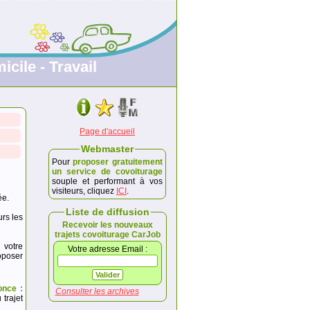
icile - Travail
Page d'accueil
Webmaster
Pour
proposer gratuitement
un service de covoiturage
souple et performant à vos
visiteurs, cliquez
ICI
.
ée.
Liste de diffusion
urs les
Recevoir les nouveaux
trajets covoiturage CarJob
 votre
Votre adresse Email :
poser
once :
Consulter les archives
trajet