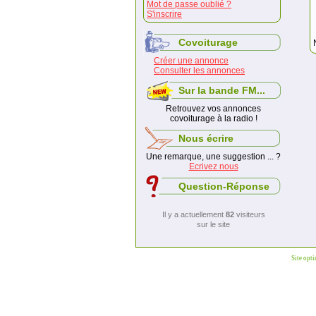
Mot de passe oublié ?
S'inscrire
Covoiturage
Créer une annonce
Consulter les annonces
Sur la bande FM...
Retrouvez vos annonces
covoiturage à la radio !
Nous écrire
Une remarque, une suggestion ... ?
Ecrivez nous
Question-Réponse
Il y a actuellement
82
visiteurs
sur le site
Site opt