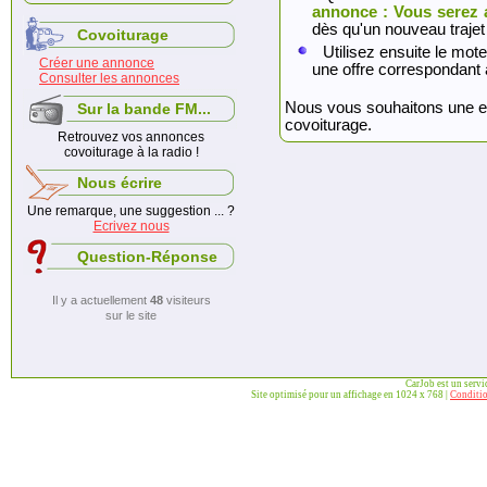
annonce : Vous serez 
dès qu'un nouveau trajet
Covoiturage
Utilisez ensuite le mote
Créer une annonce
une offre correspondant 
Consulter les annonces
Nous vous souhaitons une exc
Sur la bande FM...
covoiturage.
Retrouvez vos annonces
covoiturage à la radio !
Nous écrire
Une remarque, une suggestion ... ?
Ecrivez nous
Question-Réponse
Il y a actuellement
48
visiteurs
sur le site
CarJob est un serv
Site optimisé pour un affichage en 1024 x 768 |
Conditio