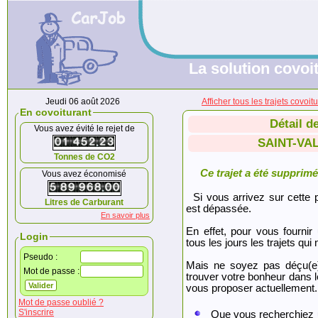
La solution covoit
Jeudi 06 août 2026
Afficher tous les trajets co
En covoiturant
Détail d
Vous avez évité le rejet de
SAINT-VA
Tonnes de CO2
Ce trajet a été supprimé.
Vous avez économisé
Si vous arrivez sur cette p
Litres de Carburant
est dépassée.
En savoir plus
En effet, pour vous fournir
Login
tous les jours les trajets qui 
Pseudo :
Mais ne soyez pas déçu(e
Mot de passe :
trouver votre bonheur dans 
vous proposer actuellement.
Mot de passe oublié ?
S'inscrire
Que vous recherchiez 