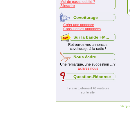
Mot de passe oublié ?
S'inscrire
Covoiturage
Créer une annonce
Consulter les annonces
Sur la bande FM...
Retrouvez vos annonces
covoiturage à la radio !
Nous écrire
Une remarque, une suggestion ... ?
Ecrivez nous
Question-Réponse
Il y a actuellement
43
visiteurs
sur le site
Site opt