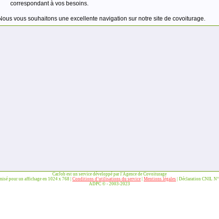
correspondant à vos besoins.
Nous vous souhaitons une excellente navigation sur notre site de covoiturage.
CarJob est un service développé par l'Agence de Covoiturage
imisé pour un affichage en 1024 x 768 |
Conditions d’utilisations du service
|
Mentions légales
| Déclaration CNIL N
ADPC © - 2003-2023