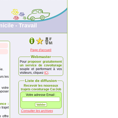
icile - Travail
Page d'accueil
Webmaster
Pour
proposer gratuitement
un service de covoiturage
souple et performant à vos
ée.
visiteurs, cliquez
ICI
.
urs les
Liste de diffusion
Recevoir les nouveaux
 votre
trajets covoiturage CarJob
poser
Votre adresse Email :
once :
trajet
Consulter les archives
e offre