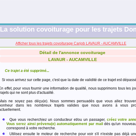
La solution covoiturage pour les trajets Dom
Afficher tous les trajets covoiturage Carjob LAVAUR - AUCAMVILLE
Détail de l'annonce covoiturage
LAVAUR - AUCAMVILLE
Ce trajet a été supprimé...
Si vous arrivez sur cette page, c'est que la date de validité de ce trajet est dépass
En effet, pour vous fournir une information de qualité, nous supprimons tous les jo
trajets qui ne sont plus d'actualité.
Mais ne soyez pas déçu(e). Nous sommes persuadés que vous allez trouver
bonheur dans les nombreux trajets valides que nous avons à vous pro
actuellement.
Que vous recherchiez un conducteur et/ou un passager,
créez votre ann
Vous serez ainsi prévenu(e) automatiquement par mail
dès qu'un nouveau 
correspond à votre recherche.
Utilisez ensuite le moteur de recherche pour voir s'il n'existe pas déjà un