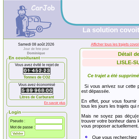
La solution covoit
Samedi 08 août 2026
Afficher tous les trajets 
Jour de fete pour
Dominique
Détail d
En covoiturant
LISLE-S
Vous avez évité le rejet de
Ce trajet a été supprimé.
Tonnes de CO2
Vous avez économisé
Si vous arrivez sur cette p
est dépassée.
Litres de Carburant
En effet, pour vous fournir
En savoir plus
tous les jours les trajets qui 
Login
Mais ne soyez pas déçu(e
trouver votre bonheur dans 
Pseudo :
vous proposer actuellement.
Mot de passe :
Que vous recherchiez 