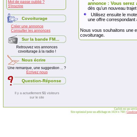
Mot de passe oublié ?
annonce : Vous serez 
S'inscrire
dès qu'un nouveau trajet
Utilisez ensuite le mote
Covoiturage
une offre correspondant 
Créer une annonce
Nous vous souhaitons une exc
Consulter les annonces
covoiturage.
Sur la bande FM...
Retrouvez vos annonces
covoiturage à la radio !
Nous écrire
Une remarque, une suggestion ... ?
Ecrivez nous
Question-Réponse
Il y a actuellement
51
visiteurs
sur le site
CarJob est un serv
Site optimisé pour un affichage en 1024 x 768 |
Conditio