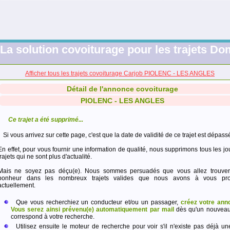
La solution covoiturage pour les trajets Dom
Afficher tous les trajets covoiturage Carjob PIOLENC - LES ANGLES
Détail de l'annonce covoiturage
PIOLENC - LES ANGLES
Ce trajet a été supprimé...
Si vous arrivez sur cette page, c'est que la date de validité de ce trajet est dépass
En effet, pour vous fournir une information de qualité, nous supprimons tous les jo
trajets qui ne sont plus d'actualité.
Mais ne soyez pas déçu(e). Nous sommes persuadés que vous allez trouver
bonheur dans les nombreux trajets valides que nous avons à vous pro
actuellement.
Que vous recherchiez un conducteur et/ou un passager,
créez votre ann
Vous serez ainsi prévenu(e) automatiquement par mail
dès qu'un nouveau 
correspond à votre recherche.
Utilisez ensuite le moteur de recherche pour voir s'il n'existe pas déjà un