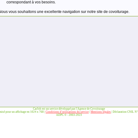
correspondant à vos besoins.
Nous vous souhaitons une excellente navigation sur notre site de covoiturage.
CarJob est un service développé par l'Agence de Covoiturage
imisé pour un affichage en 1024 x 768 |
Conditions d’utilisations du service
|
Mentions légales
| Déclaration CNIL N
ADPC © - 2003-2023