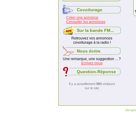
Covoiturage
Créer une annonce
Consulter les annonces
Sur la bande FM...
Retrouvez vos annonces
covoiturage à la radio !
Nous écrire
Une remarque, une suggestion ... ?
Ecrivez nous
Question-Réponse
Il y a actuellement
993
visiteurs
sur le site
Site opt