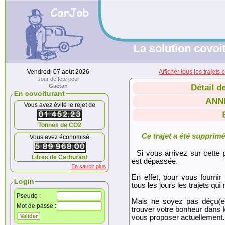
La solution covoit
Vendredi 07 août 2026
Afficher tous les traj
Jour de fete pour
Gaétan
Détail d
En covoiturant
ANN
Vous avez évité le rejet de
Tonnes de CO2
Ce trajet a été supprimé.
Vous avez économisé
Si vous arrivez sur cette p
Litres de Carburant
est dépassée.
En savoir plus
En effet, pour vous fournir
Login
tous les jours les trajets qui 
Pseudo :
Mais ne soyez pas déçu(e
Mot de passe :
trouver votre bonheur dans 
vous proposer actuellement.