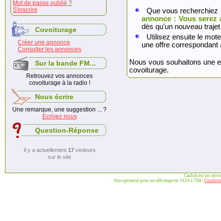
Mot de passe oublié ?
S'inscrire
Que vous recherchiez 
annonce : Vous serez 
dès qu'un nouveau trajet
Covoiturage
Utilisez ensuite le mote
Créer une annonce
une offre correspondant 
Consulter les annonces
Nous vous souhaitons une exc
Sur la bande FM...
covoiturage.
Retrouvez vos annonces
covoiturage à la radio !
Nous écrire
Une remarque, une suggestion ... ?
Ecrivez nous
Question-Réponse
Il y a actuellement
17
visiteurs
sur le site
CarJob est un serv
Site optimisé pour un affichage en 1024 x 768 |
Conditio