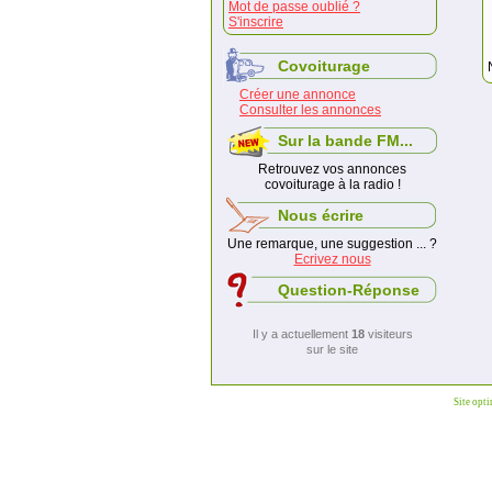
Mot de passe oublié ?
S'inscrire
Covoiturage
Créer une annonce
Consulter les annonces
Sur la bande FM...
Retrouvez vos annonces
covoiturage à la radio !
Nous écrire
Une remarque, une suggestion ... ?
Ecrivez nous
Question-Réponse
Il y a actuellement
18
visiteurs
sur le site
Site opt