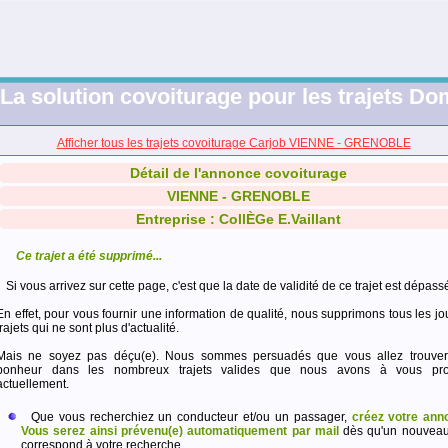
La solution covoiturage pour les trajets Dom
Afficher tous les trajets covoiturage Carjob VIENNE - GRENOBLE
Détail de l'annonce covoiturage
VIENNE - GRENOBLE
Entreprise : CollÈGe E.Vaillant
Ce trajet a été supprimé...
Si vous arrivez sur cette page, c'est que la date de validité de ce trajet est dépass
En effet, pour vous fournir une information de qualité, nous supprimons tous les jo
trajets qui ne sont plus d'actualité.
Mais ne soyez pas déçu(e). Nous sommes persuadés que vous allez trouver
bonheur dans les nombreux trajets valides que nous avons à vous pro
actuellement.
Que vous recherchiez un conducteur et/ou un passager,
créez votre ann
Vous serez ainsi prévenu(e) automatiquement par mail
dès qu'un nouveau 
correspond à votre recherche.