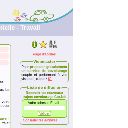
icile - Travail
Page d'accueil
Webmaster
Pour
proposer gratuitement
un service de covoiturage
souple et performant à vos
visiteurs, cliquez
ICI
.
ée.
Liste de diffusion
urs les
Recevoir les nouveaux
trajets covoiturage CarJob
 votre
Votre adresse Email :
poser
once :
Consulter les archives
trajet