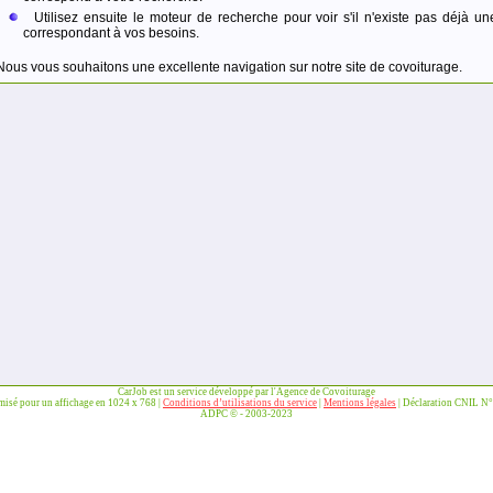
Utilisez ensuite le moteur de recherche pour voir s'il n'existe pas déjà un
correspondant à vos besoins.
Nous vous souhaitons une excellente navigation sur notre site de covoiturage.
CarJob est un service développé par l'Agence de Covoiturage
imisé pour un affichage en 1024 x 768 |
Conditions d’utilisations du service
|
Mentions légales
| Déclaration CNIL N
ADPC © - 2003-2023