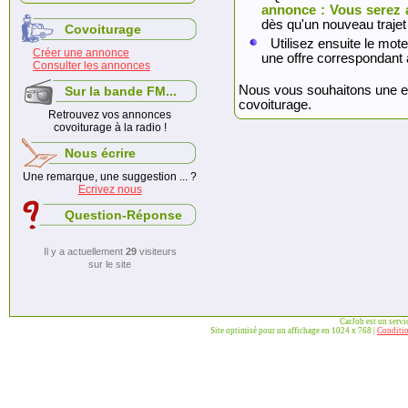
annonce : Vous serez 
dès qu'un nouveau trajet
Covoiturage
Utilisez ensuite le mote
Créer une annonce
une offre correspondant 
Consulter les annonces
Nous vous souhaitons une exc
Sur la bande FM...
covoiturage.
Retrouvez vos annonces
covoiturage à la radio !
Nous écrire
Une remarque, une suggestion ... ?
Ecrivez nous
Question-Réponse
Il y a actuellement
29
visiteurs
sur le site
CarJob est un serv
Site optimisé pour un affichage en 1024 x 768 |
Conditio