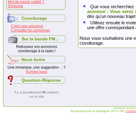
Mot de passe oublié ?
S'inscrire
Que vous recherchiez 
annonce : Vous serez 
dès qu'un nouveau trajet
Covoiturage
Utilisez ensuite le mote
Créer une annonce
une offre correspondant 
Consulter les annonces
Nous vous souhaitons une exc
Sur la bande FM...
covoiturage.
Retrouvez vos annonces
covoiturage à la radio !
Nous écrire
Une remarque, une suggestion ... ?
Ecrivez nous
Question-Réponse
Il y a actuellement
48
visiteurs
sur le site
CarJob est un serv
Site optimisé pour un affichage en 1024 x 768 |
Conditio