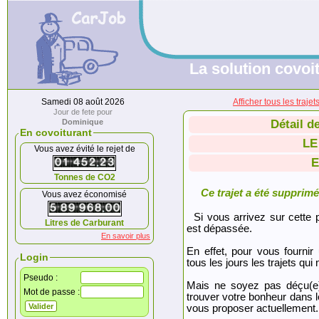
La solution covoit
Samedi 08 août 2026
Afficher tous les tra
Jour de fete pour
Dominique
Détail d
En covoiturant
LE
Vous avez évité le rejet de
E
Tonnes de CO2
Ce trajet a été supprimé.
Vous avez économisé
Si vous arrivez sur cette p
Litres de Carburant
est dépassée.
En savoir plus
En effet, pour vous fournir
Login
tous les jours les trajets qui 
Pseudo :
Mais ne soyez pas déçu(e
Mot de passe :
trouver votre bonheur dans 
vous proposer actuellement.