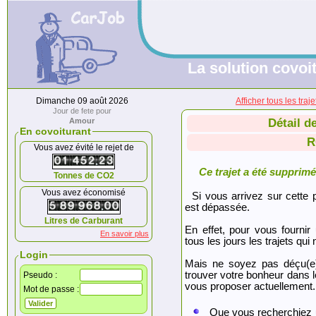
La solution covoit
Dimanche 09 août 2026
Afficher tous les tr
Jour de fete pour
Amour
Détail d
En covoiturant
R
Vous avez évité le rejet de
Ce trajet a été supprimé.
Tonnes de CO2
Vous avez économisé
Si vous arrivez sur cette p
est dépassée.
Litres de Carburant
En effet, pour vous fournir
En savoir plus
tous les jours les trajets qui 
Login
Mais ne soyez pas déçu(e
trouver votre bonheur dans 
Pseudo :
vous proposer actuellement.
Mot de passe :
Que vous recherchiez 