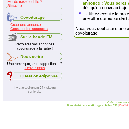
Mot de passe oublié ?
annonce : Vous serez 
S'inscrire
dès qu'un nouveau trajet
Utilisez ensuite le mote
Covoiturage
une offre correspondant 
Créer une annonce
Nous vous souhaitons une exc
Consulter les annonces
covoiturage.
Sur la bande FM...
Retrouvez vos annonces
covoiturage à la radio !
Nous écrire
Une remarque, une suggestion ... ?
Ecrivez nous
Question-Réponse
Il y a actuellement
24
visiteurs
sur le site
CarJob est un serv
Site optimisé pour un affichage en 1024 x 768 |
Conditio